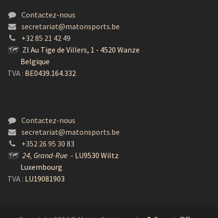
Contactez-nous
secretariat@matonsports.be
+32 85 21 42 49
🗺
ZI Au Tige de Villers, 1 - 4520 Wanze
Belgique
TVA :
BE0439.164.332
Contactez-nous
secretariat@matonsports.be
+352 26 95 30 83
🗺
24, Grand-Rue
- LU9530 Wiltz
Luxembourg
TVA :
LU19081903