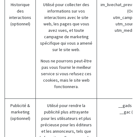
Historique
Utilisé pour collecter des
im_livechat_previo
des
informations sur vos
(Odo
interactions
interactions avec le site
utm_campaig
(optionnel)
web, les pages que vous
utm_source
avez vues, et toute
utm_medium
campagne de marketing
spécifique qui vous a amené
sur le site web.
Nous ne pourrons peut-être
pas vous fournir le meilleur
service si vous refusez ces
cookies, mais le site web
fonctionnera.
Publicité &
Utilisé pour rendre la
__gads (G
marketing
publicité plus attrayante
__gac (G
(optionnel)
pour les utilisateurs et plus
précieuse pour les éditeurs
et les annonceurs, tels que