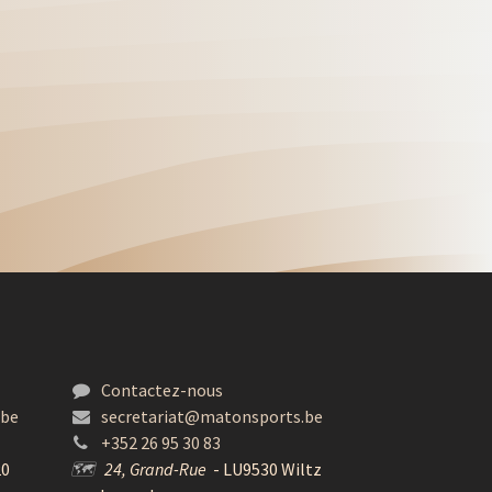
Contactez-nous
.be
secretariat@matonsports.be
+352 26 95 30 83
20
🗺
24, Grand-Rue
- LU9530 Wiltz