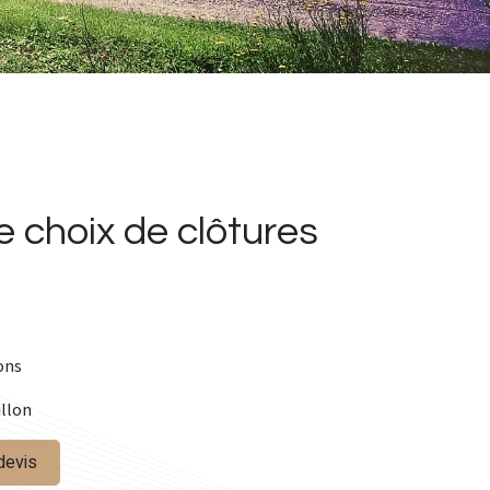
e choix de clôtures
ons
illon
devis