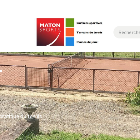
actez-nous
t
pratique du tennis !