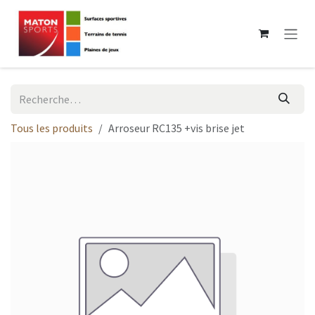
Se rendre au contenu
Tous les produits
Arroseur RC135 +vis brise jet