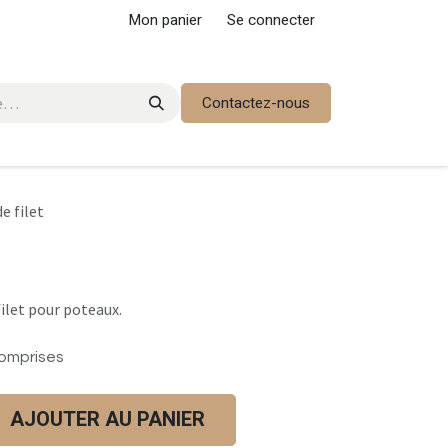
Mon panier
Se connecter
Contactez-nous
e filet
filet pour poteaux.
omprises
AJOUTER AU PANIER