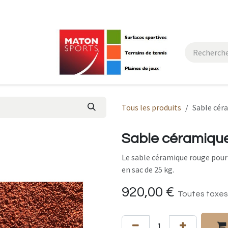
actez-nous
Tous les produits
Sable cér
Sable céramique
Le sable céramique rouge pour
en sac de 25 kg.
920,00
€
Toutes taxes