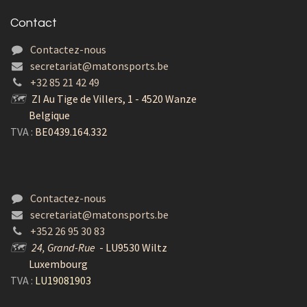
Contact
Contactez-nous
secretariat@matonsports.be
+32 85 21 42 49
🗺
ZI Au Tige de Villers, 1 - 4520 Wanze
Belgique
TVA :
BE0439.164.332
Contactez-nous
secretariat@matonsports.be
+352 26 95 30 83
🗺
24, Grand-Rue
- LU9530 Wiltz
Luxembourg
TVA :
LU19081903