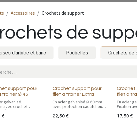
ts
Accessoires
Crochets de support
rochets de supp
ises d'arbitre et banc
Poubelles
Crochets de 
het support pour
Crochet support pour
Crochet 
 à trainer Ø 45
filet à traîner Extra
filet à tr
er galvanisé.
En acier galvanisé Ø 60 mm
En acier ga
on avec crochet
avec protection caoutchouc.
Fixation a
lisé pour suspendre
Fixation avec crochet
normalisé
filets à traîner, tapis à
normalisé pour suspendre
balai, filet
0
€
22,50
€
17,50
€
.
balai, filets à traîner, tapis à
traîner.
m.
traîner.
Ø 60 mm.