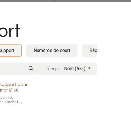
ort
support
Numéros de court
Bâches brise-vent / 
Nom (A-Z)
Trier par :
support pour
aîner Ø 60
lvanisé.
vec crochet
 pour suspendre
s à traîner, tapis à