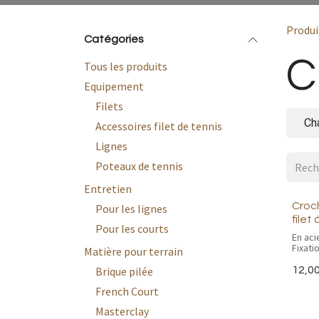
Produi
Catégories
C
Tous les produits
Equipement
Filets
Cha
Accessoires filet de tennis
Lignes
Poteaux de tennis
Entretien
Croc
Pour les lignes
filet
Pour les courts
En aci
Fixati
Matière pour terrain
norma
balai, 
12,0
Brique pilée
traîner
French Court
Ø 45m
Masterclay