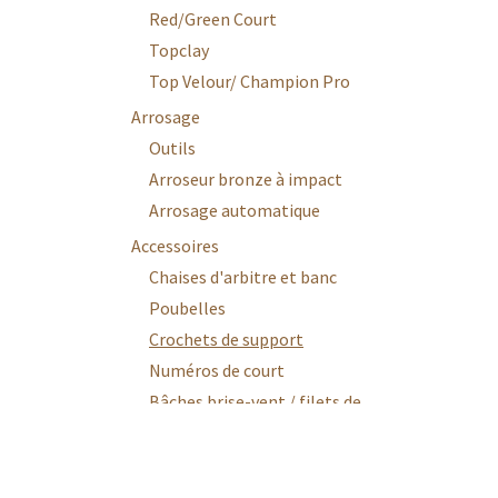
Red/Green Court
Topclay
Top Velour/ Champion Pro
Arrosage
Outils
Arroseur bronze à impact
Arrosage automatique
Accessoires
Chaises d'arbitre et banc
Poubelles
Crochets de support
Numéros de court
Bâches brise-vent / filets de
séparation
Grattoirs chaussures
Compteurs de set