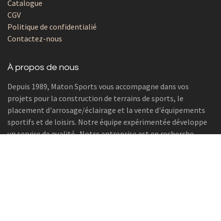
Catalogue
CGV
Politique de confidentialié
Contactez-nous
À propos de nous
Depuis 1989, Maton Sports vous accompagne dans vos
projets pour la construction de terrains de sports, le
placement d'arrosage/éclairage et la vente d'équipements
sportifs et de loisirs. Notre équipe expérimentée développe
un service de qualité. Notre entreprise est en recherche
constante de procédés performants et de nouvelles
technologies afin de vous offrir les revêtements de tennis les
plus performants..
Contact
Contactez-nous